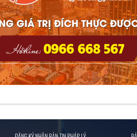
NG GIÁ TRỊ ĐÍCH THỰC ĐƯỢC
0966 668 567
ĐĂNG KÝ NHẬN BẢN TIN PHÁP LÝ
BẢ