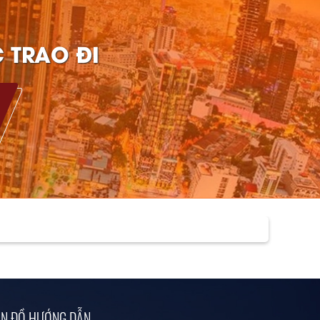
 TRAO ĐI
N ĐỒ HƯỚNG DẪN