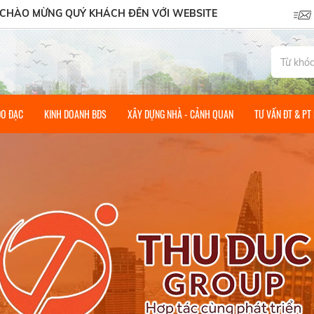
MỪNG QUÝ KHÁCH ĐẾN VỚI WEBSITE CỦA CÔNG TY CỔ PHẦN 
ĐO ĐẠC
KINH DOANH BĐS
XÂY DỰNG NHÀ - CẢNH QUAN
TƯ VẤN ĐT & PT