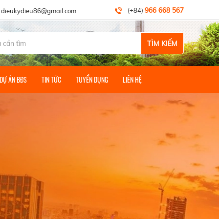
THỦ ĐỨC GROUP!
966 668 567
(+84)
dieukydieu86@gmail.com
TÌM KIẾM
 DỰ ÁN BĐS
TIN TỨC
TUYỂN DỤNG
LIÊN HỆ