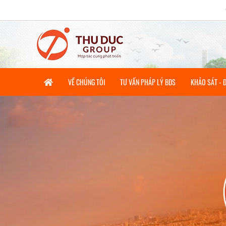
CHÀO 
VỀ CHÚNG TÔI
TƯ VẤN PHÁP LÝ BĐS
KHẢO SÁT - 